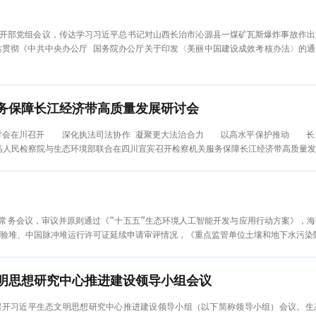
召开部党组会议，传达学习习近平总书记对山西长治市沁源县一煤矿瓦斯爆炸事故作
贯彻《中共中央办公厅 国务院办公厅关于印发〈美丽中国建设成效考核办法〉的通
务保障长江经济带高质量发展研讨会
研讨会在川召开 深化执法司法协作 凝聚更大法治合力 以高水平保护推动 
高人民检察院与生态环境部联合在四川宜宾召开检察机关服务保障长江经济带高质量发
部常务会议，审议并原则通过《“十五五”生态环境人工智能开发与应用行动方案》，
验堆、中国脉冲堆运行许可证延续申请审评情况，《重点监管单位土壤和地下水污染
明思想研究中心推进建设领导小组会议
持召开习近平生态文明思想研究中心推进建设领导小组（以下简称领导小组）会议。生