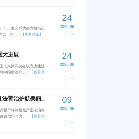
24
2026-06
行）》。生态环境部党组书记
念，坚...
[查看详细]
24
重大进展
2026-06
国人大第四次会议表决通过
丽中国建设的...
[查看详
09
生态环境部部长黄润秋在《学习时报》发表署名文章《深入贯彻实施生态环境法典 以良法善治护航美丽中国建设》
2026-06
用最严格制度最严密法治保
建设取得全方...
[查看详