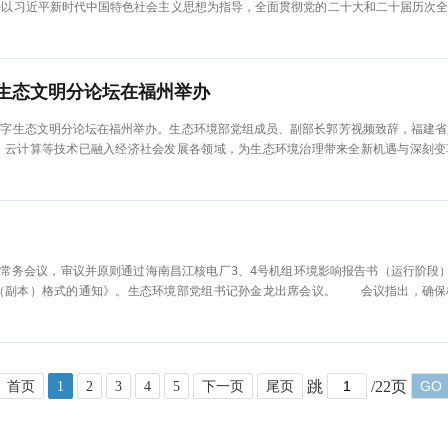
以习近平新时代中国特色社会主义思想为指导，全面贯彻党的二十大和二十届历次全
生态文明分论坛在福州举办
会数字生态文明分论坛在福州举办。生态环境部党组成员、副部长郭芳视频致辞，福建
云计算等技术已融入经济社会发展各领域，为生态环境治理带来全新机遇与深刻变
部常务会议，审议并原则通过海南昌江核电厂3、4号机组环境影响报告书（运行阶段
（副本）格式的通知》。生态环境部党组书记孙金龙出席会议。 会议指出，确保
跳
/22页
GO
首页
1
2
3
4
5
下一页
尾页